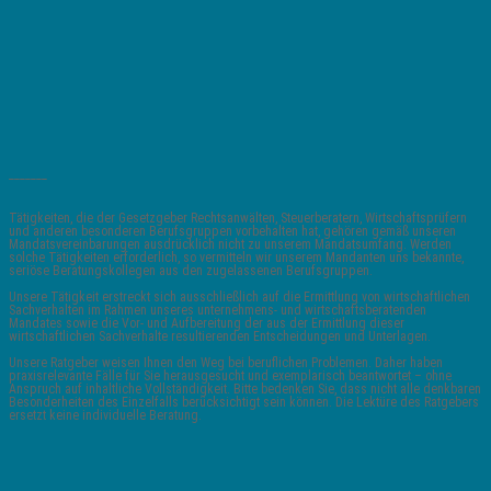
_______
Tätigkeiten, die der Gesetzgeber Rechtsanwälten, Steuerberatern, Wirtschaftsprüfern
und anderen besonderen Berufsgruppen vorbehalten hat, gehören gemäß unseren
Mandatsvereinbarungen ausdrücklich nicht zu unserem Mandatsumfang. Werden
solche Tätigkeiten erforderlich, so vermitteln wir unserem Mandanten uns bekannte,
seriöse Beratungskollegen aus den zugelassenen Berufsgruppen.
Unsere Tätigkeit erstreckt sich ausschließlich auf die Ermittlung von wirtschaftlichen
Sachverhalten im Rahmen unseres unternehmens- und wirtschaftsberatenden
Mandates sowie die Vor- und Aufbereitung der aus der Ermittlung dieser
wirtschaftlichen Sachverhalte resultierenden Entscheidungen und Unterlagen.
Unsere Ratgeber weisen Ihnen den Weg bei beruflichen Problemen. Daher haben
praxisrelevante Fälle für Sie herausgesucht und exemplarisch beantwortet – ohne
Anspruch auf inhaltliche Vollständigkeit. Bitte bedenken Sie, dass nicht alle denkbaren
Besonderheiten des Einzelfalls berücksichtigt sein können. Die Lektüre des Ratgebers
ersetzt keine individuelle Beratung.