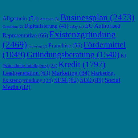
TOP THEMEN
Businessplan
(2473)
Allgemein
(51)
Amazon
(5)
EU Authorised
Digitalisierung
(41)
eBay
(5)
Consulting
(2)
Existenzgründung
Representative
(66)
(2469)
Fördermittel
Franchise
(56)
Factoring
(2)
Gründungsberatung
(1540)
(1049)
KI
Kredit
(1797)
(Künstliche Intelligenz)
(23)
Marketing
(84)
Leadgeneration
(63)
Marketing.
SEM
(82)
SEO
(85)
Social
Existenzgründung
(24)
Media
(82)