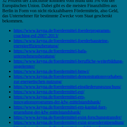
32 Prozent der Zuschüsse kommen vom Bund und 5% von der
Europäischen Union. Dabei gibt es die meisten Finanzhilfen aus
Berlin in Form von nicht rückzahlbaren Fördermitteln, also Geld,
das Unternehmer für bestimmte Zwecke vom Staat geschenkt
bekommen.
https://www.keyna.de/foerdermittel-foerderprogramm-
coaching-esf-2007-2013/
https://www.keyna.de/foerdermittel-foerderbausteine-
energieeffizienzberatung/
https://www.keyna.de/foerdermittel-bafa-
unternehmensberatung/
https://www.keyna.de/foerdermittel-berufliche-weiterbildung-
ungelernter/
https://www.keyna.de/foerdermittel-bmwi/
https://www.keyna.de/foerdermittel-demonstrationsvorhaben-
zur-energetischen-nutzung/
https://www.keyna.de/foerdermittel-eingliederungszuschuss/
https://www.keyna.de/foerdermittel-eqj/
https://www.keyna.de/foerdermittel-erp-
innovationsprogramm-der-kfw-mittelstandsbank/
https://www.keyna.de/foerdermittel-erp-kapital-fuer-
gruendung-der-kfw-mittelstandsbank/
https://www.keyna.de/foerdermittel-exist-forschungstransfer/
https://www.keyna.de/foerdermittel-exist-gruenderstipendium/