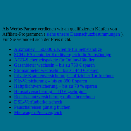
_______
Als Werbe-Partner verdienen wir an qualifizierten Käufen von
Affiliate-Programmen (
siehe unsere Datenschutzbestimmungen
).
Für Sie verändert sich der Preis nicht.
Auxmoney – 50.000 € Kredite für Selbständige
SCHUFA-neutraler Kreditvergleich für Selbständige
AGB-Sicherheitspakete für Online-Händler
Gasanbieter wechseln – bis zu 750 € sparen
Stromanbieter wechseln – bis zu 440 € sparen
Private Krankenversicherung – offizieller Tarifrechner
Kfz-Versicherung – bis zu 850 € sparen
Haftpflichtversicherung – bis zu 70 % sparen
Hausratversicherung – TÜV „sehr gut“
Rechtsschutzversicherung online berechnen
DSL-Verfügbarkeitscheck
Pauschalreisen günstig buchen
Mietwagen-Preisvergleich