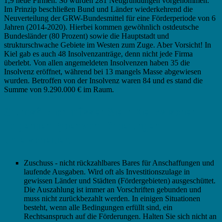
1,9 neue Firmen. So wurden 281 Neugründungen vorgenommen.
Im Prinzip beschließen Bund und Länder wiederkehrend die
Neuverteilung der GRW-Bundesmittel für eine Förderperiode von 6
Jahren (2014-2020). Hierbei kommen gewöhnlich ostdeutsche
Bundesländer (80 Prozent) sowie die Hauptstadt und
strukturschwache Gebiete im Westen zum Zuge. Aber Vorsicht! In
Kiel gab es auch 48 Insolvenzanträge, denn nicht jede Firma
überlebt. Von allen angemeldeten Insolvenzen haben 35 die
Insolvenz eröffnet, während bei 13 mangels Masse abgewiesen
wurden. Betroffen von der Insolvenz waren 84 und es stand die
Summe von 9.290.000 € im Raum.
Grundsätzlich müssen Sie in Kiel zwischen
folgenden Typen von Förderungen
unterscheiden:
Zuschuss - nicht rückzahlbares Bares für Anschaffungen und
laufende Ausgaben. Wird oft als Investitionszulage in
gewissen Länder und Städten (Fördergebieten) ausgeschüttet.
Die Auszahlung ist immer an Vorschriften gebunden und
muss nicht zurückbezahlt werden. In einigen Situationen
besteht, wenn alle Bedingungen erfüllt sind, ein
Rechtsanspruch auf die Förderungen. Halten Sie sich nicht an