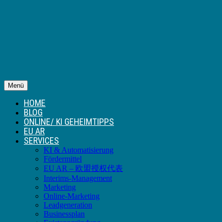
Menü
HOME
BLOG
ONLINE/ KI GEHEIMTIPPS
EU AR
SERVICES
KI & Automatisierung
Fördermittel
EU AR – 欧盟授权代表
Interims-Management
Marketing
Online-Marketing
Leadgeneration
Businessplan