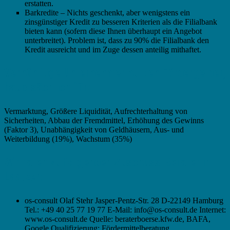
erstatten.
Barkredite – Nichts geschenkt, aber wenigstens ein
zinsgünstiger Kredit zu besseren Kriterien als die Filialbank
bieten kann (sofern diese Ihnen überhaupt ein Angebot
unterbreitet). Problem ist, dass zu 90% die Filialbank den
Kredit ausreicht und im Zuge dessen anteilig mithaftet.
Vernünftige Unternehmer nutzen Fördergelder,
hauptsächlich für:
Vermarktung, Größere Liquidität, Aufrechterhaltung von
Sicherheiten, Abbau der Fremdmittel, Erhöhung des Gewinns
(Faktor 3), Unabhängigkeit von Geldhäusern, Aus- und
Weiterbildung (19%), Wachstum (35%)
Wir raten zu folgenden Zuschuss-Berater in
Laatzen:
os-consult Olaf Stehr Jasper-Pentz-Str. 28 D-22149 Hamburg
Tel.: +49 40 25 77 19 77 E-Mail: info@os-consult.de Internet:
www.os-consult.de Quelle: beraterboerse.kfw.de, BAFA,
Google Qualifizierung: Fördermittelberatung