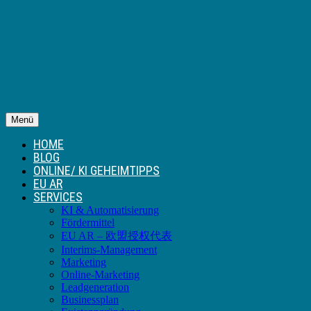
Menü
HOME
BLOG
ONLINE/ KI GEHEIMTIPPS
EU AR
SERVICES
KI & Automatisierung
Fördermittel
EU AR – 欧盟授权代表
Interims-Management
Marketing
Online-Marketing
Leadgeneration
Businessplan