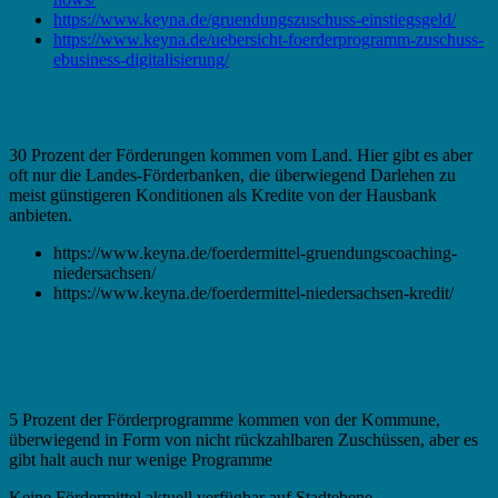
https://www.keyna.de/gruendungszuschuss-einstiegsgeld/
https://www.keyna.de/uebersicht-foerderprogramm-zuschuss-
ebusiness-digitalisierung/
Fördermittel in Laatzen – Landeszuschuss
30 Prozent der Förderungen kommen vom Land. Hier gibt es aber
oft nur die Landes-Förderbanken, die überwiegend Darlehen zu
meist günstigeren Konditionen als Kredite von der Hausbank
anbieten.
https://www.keyna.de/foerdermittel-gruendungscoaching-
niedersachsen/
https://www.keyna.de/foerdermittel-niedersachsen-kredit/
Fördermittel in Laatzen – Zuschuss der
Stadt
5 Prozent der Förderprogramme kommen von der Kommune,
überwiegend in Form von nicht rückzahlbaren Zuschüssen, aber es
gibt halt auch nur wenige Programme
Keine Fördermittel aktuell verfügbar auf Stadtebene.