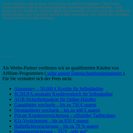
Unsere Ratgeber weisen Ihnen den Weg bei beruflichen Problemen. Daher haben
praxisrelevante Fälle für Sie herausgesucht und exemplarisch beantwortet – ohne
Anspruch auf inhaltliche Vollständigkeit. Bitte bedenken Sie, dass nicht alle denkbaren
Besonderheiten des Einzelfalls berücksichtigt sein können. Die Lektüre des Ratgebers
ersetzt keine individuelle Beratung.
_______
Als Werbe-Partner verdienen wir an qualifizierten Käufen von
Affiliate-Programmen (
siehe unsere Datenschutzbestimmungen
).
Für Sie verändert sich der Preis nicht.
Auxmoney – 50.000 € Kredite für Selbständige
SCHUFA-neutraler Kreditvergleich für Selbständige
AGB-Sicherheitspakete für Online-Händler
Gasanbieter wechseln – bis zu 750 € sparen
Stromanbieter wechseln – bis zu 440 € sparen
Private Krankenversicherung – offizieller Tarifrechner
Kfz-Versicherung – bis zu 850 € sparen
Haftpflichtversicherung – bis zu 70 % sparen
Hausratversicherung – TÜV „sehr gut“