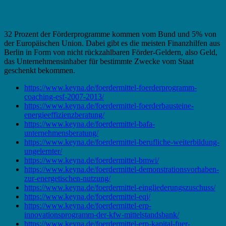
Fördermittel in Laatzen – Bundeszuschuss
32 Prozent der Förderprogramme kommen vom Bund und 5% von
der Europäischen Union. Dabei gibt es die meisten Finanzhilfen aus
Berlin in Form von nicht rückzahlbaren Förder-Geldern, also Geld,
das Unternehmensinhaber für bestimmte Zwecke vom Staat
geschenkt bekommen.
https://www.keyna.de/foerdermittel-foerderprogramm-
coaching-esf-2007-2013/
https://www.keyna.de/foerdermittel-foerderbausteine-
energieeffizienzberatung/
https://www.keyna.de/foerdermittel-bafa-
unternehmensberatung/
https://www.keyna.de/foerdermittel-berufliche-weiterbildung-
ungelernter/
https://www.keyna.de/foerdermittel-bmwi/
https://www.keyna.de/foerdermittel-demonstrationsvorhaben-
zur-energetischen-nutzung/
https://www.keyna.de/foerdermittel-eingliederungszuschuss/
https://www.keyna.de/foerdermittel-eqj/
https://www.keyna.de/foerdermittel-erp-
innovationsprogramm-der-kfw-mittelstandsbank/
https://www.keyna.de/foerdermittel-erp-kapital-fuer-