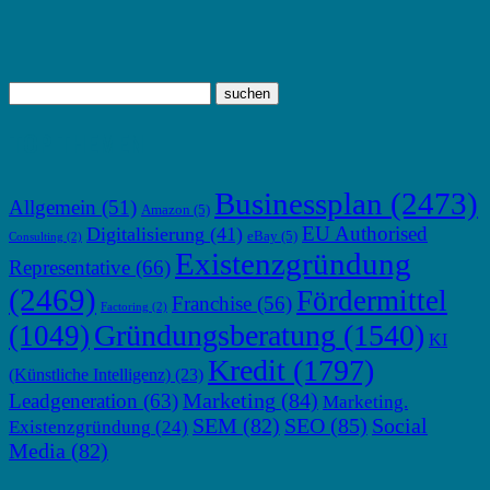
TOP THEMEN
Businessplan
(2473)
Allgemein
(51)
Amazon
(5)
EU Authorised
Digitalisierung
(41)
eBay
(5)
Consulting
(2)
Existenzgründung
Representative
(66)
(2469)
Fördermittel
Franchise
(56)
Factoring
(2)
Gründungsberatung
(1540)
(1049)
KI
Kredit
(1797)
(Künstliche Intelligenz)
(23)
Marketing
(84)
Leadgeneration
(63)
Marketing.
SEM
(82)
SEO
(85)
Social
Existenzgründung
(24)
Media
(82)