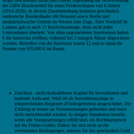
Regel beschließen Bund und Länder regelmäßig die Neuverteilung
der GRW-Bundesmittel für einen Förderzeitraum von 6 Jahren
(2014-2020). In diesem Zusammenhang kommen gewöhnlich
ostdeutsche Bundesländer (80 Prozent) sowie Berlin und
strukturschwache Gebiete im Westen zum Zuge. Aber Vorsicht! In
Laatzen gab es auch 12 Insolvenzanträge, denn nicht jedes
Unternehmen überlebt. Von allen angemeldeten Insolvenzen haben
6 die Insolvenz eröffnet, während bei 3 mangels Masse abgewiesen
wurden. Betroffen von der Insolvenz waren 12 und es stand die
Summe von 935.000 € im Raum.
In der Regel müssen Sie in Laatzen zwischen
folgenden Varianten von Fördergeldern
unterscheiden:
Zuschuss - nicht rückzahlbares Kapital für Investitionen und
laufende Aufwand. Wird oft als Investitionszulage in
entsprechenden Regionen (Fördergebieten) ausgeschüttet. Die
Zahlung ist immer an Voraussetzungen gebunden und muss
nicht zurückbezahlt werden. In einigen Situationen besteht,
wenn alle Voraussetzungen erfüllt sind, ein Rechtsanspruch
auf die Förder-Gelder. Halten Sie sich nicht an die
vereinbarten Bedingungen, müssen Sie das geschenktes Geld