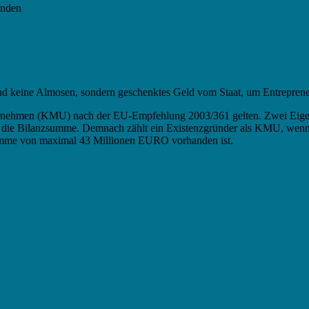
änden
ium
nd keine Almosen, sondern geschenktes Geld vom Staat, um Entreprene
nternehmen (KMU) nach der EU-Empfehlung 2003/361 gelten. Zwei Eige
der die Bilanzsumme. Demnach zählt ein Existenzgründer als KMU, wenn
summe von maximal 43 Millionen EURO vorhanden ist.