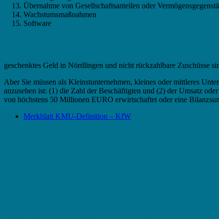
Übernahme von Gesellschaftsanteilen oder Vermögensgegenst
Wachstumsmaßnahmen
Software
Fördermittel in Nördlingen – Das KMU Kriter
geschenktes Geld in Nördlingen und nicht rückzahlbare Zuschüsse si
Aber Sie müssen als Kleinstunternehmen, kleines oder mittleres U
anzusehen ist: (1) die Zahl der Beschäftigten und (2) der Umsatz o
von höchstens 50 Millionen EURO erwirtschaftet oder eine Bilanz
Merkblatt KMU-Definition – KfW