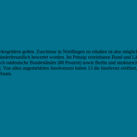
dergeldern gelten. Zuschüsse in Nördlingen zu erhalten ist also möglic
 gründerfreundlich bewertet worden. Im Prinzip vereinbaren Bund und L
h ostdeutsche Bundesländer (80 Prozent) sowie Berlin und strukturs
ebt. Von allen angemeldeten Insolvenzen haben 13 die Insolvenz eröffn
 Raum.