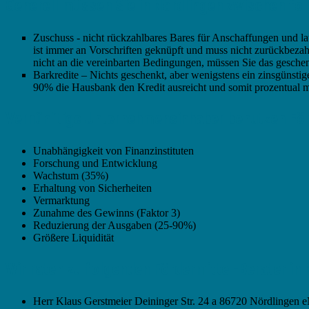
Generell müssen Sie in Nördlingen zwischen fo
Zuschuss - nicht rückzahlbares Bares für Anschaffungen und la
ist immer an Vorschriften geknüpft und muss nicht zurückbezahl
nicht an die vereinbarten Bedingungen, müssen Sie das gesche
Barkredite – Nichts geschenkt, aber wenigstens ein zinsgünstige
90% die Hausbank den Kredit ausreicht und somit prozentual mi
Vernünftige Unternehmensinhaber benutzen Fö
Unabhängigkeit von Finanzinstituten
Forschung und Entwicklung
Wachstum (35%)
Erhaltung von Sicherheiten
Vermarktung
Zunahme des Gewinns (Faktor 3)
Reduzierung der Ausgaben (25-90%)
Größere Liquidität
Wir raten zu folgenden Fördermittel-Berater in 
Herr Klaus Gerstmeier Deininger Str. 24 a 86720 Nördlingen e