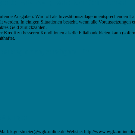
lgenden Arten von geschenktem Geld unterscheid
ufende Ausgaben. Wird oft als Investitionszulage in entsprechenden Lä
t werden. In einigen Situationen besteht, wenn alle Voraussetzungen erf
nktes Geld zurückzahlen.
r Kredit zu besseren Konditionen als die Filialbank bieten kann (sofern
thaftet.
rderprogramme, vorwiegend für:
Nördlingen:
Mail: k.gerstmeier@wgk-online.de Website: http://www.wgk-online.de/