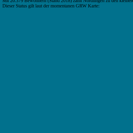
Mit 20.379 Bewohnern (Stand 2018) zählt Nördlingen zu den kleinere
Dieser Status gilt laut der momentanen GRW Karte: