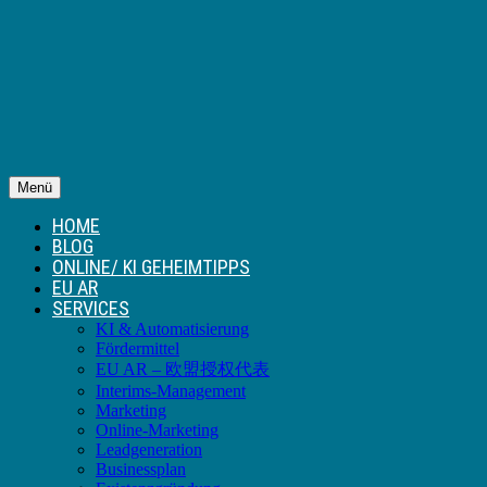
Menü
HOME
BLOG
ONLINE/ KI GEHEIMTIPPS
EU AR
SERVICES
KI & Automatisierung
Fördermittel
EU AR – 欧盟授权代表
Interims-Management
Marketing
Online-Marketing
Leadgeneration
Businessplan