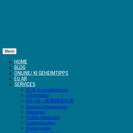
Menü
HOME
BLOG
ONLINE/ KI GEHEIMTIPPS
EU AR
SERVICES
KI & Automatisierung
Fördermittel
EU AR – 欧盟授权代表
Interims-Management
Marketing
Online-Marketing
Leadgeneration
Businessplan