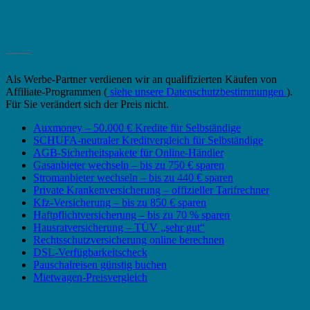
_______
Als Werbe-Partner verdienen wir an qualifizierten Käufen von
Affiliate-Programmen (
siehe unsere Datenschutzbestimmungen
).
Für Sie verändert sich der Preis nicht.
Auxmoney – 50.000 € Kredite für Selbständige
SCHUFA-neutraler Kreditvergleich für Selbständige
AGB-Sicherheitspakete für Online-Händler
Gasanbieter wechseln – bis zu 750 € sparen
Stromanbieter wechseln – bis zu 440 € sparen
Private Krankenversicherung – offizieller Tarifrechner
Kfz-Versicherung – bis zu 850 € sparen
Haftpflichtversicherung – bis zu 70 % sparen
Hausratversicherung – TÜV „sehr gut“
Rechtsschutzversicherung online berechnen
DSL-Verfügbarkeitscheck
Pauschalreisen günstig buchen
Mietwagen-Preisvergleich