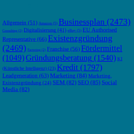
TOP THEMEN
Businessplan
(2473)
Allgemein
(51)
Amazon
(5)
EU Authorised
Digitalisierung
(41)
eBay
(5)
Consulting
(2)
Existenzgründung
Representative
(66)
(2469)
Fördermittel
Franchise
(56)
Factoring
(2)
Gründungsberatung
(1540)
(1049)
KI
Kredit
(1797)
(Künstliche Intelligenz)
(23)
Marketing
(84)
Leadgeneration
(63)
Marketing.
SEM
(82)
SEO
(85)
Social
Existenzgründung
(24)
Media
(82)