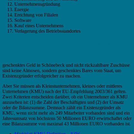
Unternehmensgründung
Energie
Errichtung von Filialen
Software
Kauf eines Unternehmens
Verlagerung des Betriebsstandortes
Fördermittel in Schönebeck – Das KMU
Kriterium
geschenktes Geld in Schönebeck und nicht rückzahlbare Zuschüsse
sind keine Almosen, sondern geschenktes Bares vom Staat, um
Existenzgründer erfolgreicher zu machen.
Aber Sie müssen als Kleinstunternehmen, kleines oder mittleres
Unternehmen (KMU) nach der EU-Empfehlung 2003/361 gelten.
Zwei Kriterien entscheiden darüber, ob ein Unternehmer als KMU
anzusehen ist: (1) die Zahl der Beschäftigten und (2) der Umsatz
oder die Bilanzsumme. Demnach zählt ein Existenzgründer als
KMU, wenn nicht mehr als 249 Mitarbeiter vorhanden sind und ein
Jahresumsatz von höchstens 50 Millionen EURO erwirtschaftet oder
eine Bilanzsumme von maximal 43 Millionen EURO vorhanden ist.
Merkblatt KMU-Definition – KfW