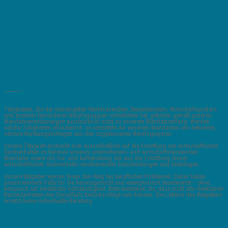
_______
Tätigkeiten, die der Gesetzgeber Rechtsanwälten, Steuerberatern, Wirtschaftsprüfern
und anderen besonderen Berufsgruppen vorbehalten hat, gehören gemäß unseren
Mandatsvereinbarungen ausdrücklich nicht zu unserem Mandatsumfang. Werden
solche Tätigkeiten erforderlich, so vermitteln wir unserem Mandanten uns bekannte,
seriöse Beratungskollegen aus den zugelassenen Berufsgruppen.
Unsere Tätigkeit erstreckt sich ausschließlich auf die Ermittlung von wirtschaftlichen
Sachverhalten im Rahmen unseres unternehmens- und wirtschaftsberatenden
Mandates sowie die Vor- und Aufbereitung der aus der Ermittlung dieser
wirtschaftlichen Sachverhalte resultierenden Entscheidungen und Unterlagen.
Unsere Ratgeber weisen Ihnen den Weg bei beruflichen Problemen. Daher haben
praxisrelevante Fälle für Sie herausgesucht und exemplarisch beantwortet – ohne
Anspruch auf inhaltliche Vollständigkeit. Bitte bedenken Sie, dass nicht alle denkbaren
Besonderheiten des Einzelfalls berücksichtigt sein können. Die Lektüre des Ratgebers
ersetzt keine individuelle Beratung.