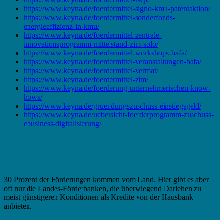
https://www.keyna.de/foerdermittel-signo-kmu-patentaktion/
https://www.keyna.de/foerdermittel-sonderfonds-
energieeffizienz-in-kmu/
https://www.keyna.de/foerdermittel-zentrale-
innovationsprogramm-mittelstand-zim-solo/
https://www.keyna.de/foerdermittel-workshops-bafa/
https://www.keyna.de/foerdermittel-veranstaltungen-bafa/
https://www.keyna.de/foerdermittel-vermat/
https://www.keyna.de/foerdermittel-zim/
https://www.keyna.de/foerderung-unternehmerischen-know-
hows/
https://www.keyna.de/gruendungszuschuss-einstiegsgeld/
https://www.keyna.de/uebersicht-foerderprogramm-zuschuss-
ebusiness-digitalisierung/
Fördermittel in Schönebeck –
Landeszuschuss
30 Prozent der Förderungen kommen vom Land. Hier gibt es aber
oft nur die Landes-Förderbanken, die überwiegend Darlehen zu
meist günstigeren Konditionen als Kredite von der Hausbank
anbieten.