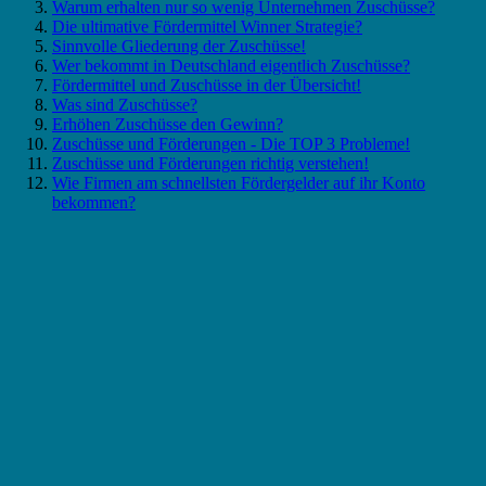
Warum erhalten nur so wenig Unternehmen Zuschüsse?
Die ultimative Fördermittel Winner Strategie?
Sinnvolle Gliederung der Zuschüsse!
Wer bekommt in Deutschland eigentlich Zuschüsse?
Fördermittel und Zuschüsse in der Übersicht!
Was sind Zuschüsse?
Erhöhen Zuschüsse den Gewinn?
Zuschüsse und Förderungen - Die TOP 3 Probleme!
Zuschüsse und Förderungen richtig verstehen!
Wie Firmen am schnellsten Fördergelder auf ihr Konto
bekommen?