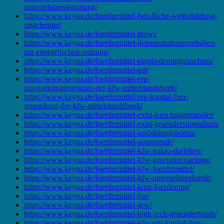
unternehmensberatung/
https://www.keyna.de/foerdermittel-berufliche-weiterbildung-
ungelernter/
https://www.keyna.de/foerdermittel-bmwi/
https://www.keyna.de/foerdermittel-demonstrationsvorhaben-
zur-energetischen-nutzung/
https://www.keyna.de/foerdermittel-eingliederungszuschuss/
https://www.keyna.de/foerdermittel-eqj/
https://www.keyna.de/foerdermittel-erp-
innovationsprogramm-der-kfw-mittelstandsbank/
https://www.keyna.de/foerdermittel-erp-kapital-fuer-
gruendung-der-kfw-mittelstandsbank/
https://www.keyna.de/foerdermittel-exist-forschungstransfer/
https://www.keyna.de/foerdermittel-exist-gruenderstipendium/
https://www.keyna.de/foerdermittel-ausbildungsbonus/
https://www.keyna.de/foerdermittel-autonomik/
https://www.keyna.de/foerdermittel-kfw-mikro-darlehen/
https://www.keyna.de/foerdermittel-kfw-gruendercoaching/
https://www.keyna.de/foerdermittel-kfw-foerdermittel/
https://www.keyna.de/foerdermittel-kfw-unternehmerkredit/
https://www.keyna.de/foerdermittel-kmu-foerderung/
https://www.keyna.de/foerdermittel-fue/
https://www.keyna.de/foerdermittel-grw/
https://www.keyna.de/foerdermittel-high-tech-gruenderfonds/
https://www.keyna.de/foerdermittel-kfw-erp-kapital-fuer-