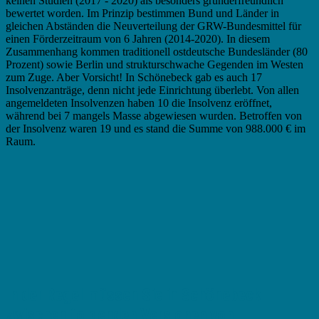
keinen Studien (2017 - 2020) als besonders gründerfreundlich
bewertet worden. Im Prinzip bestimmen Bund und Länder in
gleichen Abständen die Neuverteilung der GRW-Bundesmittel für
einen Förderzeitraum von 6 Jahren (2014-2020). In diesem
Zusammenhang kommen traditionell ostdeutsche Bundesländer (80
Prozent) sowie Berlin und strukturschwache Gegenden im Westen
zum Zuge. Aber Vorsicht! In Schönebeck gab es auch 17
Insolvenzanträge, denn nicht jede Einrichtung überlebt. Von allen
angemeldeten Insolvenzen haben 10 die Insolvenz eröffnet,
während bei 7 mangels Masse abgewiesen wurden. Betroffen von
der Insolvenz waren 19 und es stand die Summe von 988.000 € im
Raum.
In der Regel müssen Sie in Schönebeck
zwischen folgenden Versionen von