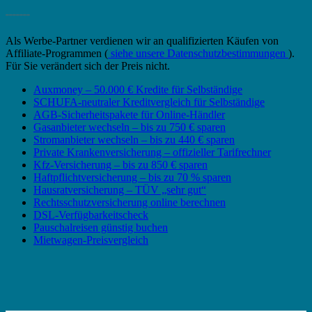
_______
Als Werbe-Partner verdienen wir an qualifizierten Käufen von
Affiliate-Programmen (
siehe unsere Datenschutzbestimmungen
).
Für Sie verändert sich der Preis nicht.
Auxmoney – 50.000 € Kredite für Selbständige
SCHUFA-neutraler Kreditvergleich für Selbständige
AGB-Sicherheitspakete für Online-Händler
Gasanbieter wechseln – bis zu 750 € sparen
Stromanbieter wechseln – bis zu 440 € sparen
Private Krankenversicherung – offizieller Tarifrechner
Kfz-Versicherung – bis zu 850 € sparen
Haftpflichtversicherung – bis zu 70 % sparen
Hausratversicherung – TÜV „sehr gut“
Rechtsschutzversicherung online berechnen
DSL-Verfügbarkeitscheck
Pauschalreisen günstig buchen
Mietwagen-Preisvergleich