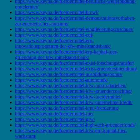
https://www.keyna.de/foerdermittel-berufliche-weiterbildung-
ungelernter/
https://www.keyna.de/foerdermittel-bmwi/
https://www.keyna.de/foerdermittel-demonstrationsvorhaben-
zur-energetischen-nutzung/
https://www.keyna.de/foerdermittel-eingliederungszuschuss/
https://www.keyna.de/foerdermittel-eqj/
https://www.keyna.de/foerdermittel-erp-
innovationsprogramm-der-kfw-mittelstandsbank/
https://www.keyna.de/foerdermittel-erp-kapital-fuer-
gruendung-der-kfw-mittelstandsbank/
https://www.keyna.de/foerdermittel-exist-forschungstransfer/
https://www.keyna.de/foerdermittel-exist-gruenderstipendium/
https://www.keyna.de/foerdermittel-ausbildungsbonus/
https://www.keyna.de/foerdermittel-autonomik/
https://www.keyna.de/foerdermittel-kfw-mikro-darlehen/
https://www.keyna.de/foerdermittel-kfw-gruendercoaching/
https://www.keyna.de/foerdermittel-kfw-foerdermittel/
https://www.keyna.de/foerdermittel-kfw-unternehmerkredit/
https://www.keyna.de/foerdermittel-kmu-foerderung/
https://www.keyna.de/foerdermittel-fue/
https://www.keyna.de/foerdermittel-grw/
https://www.keyna.de/foerdermittel-high-tech-gruenderfonds/
https://www.keyna.de/foerdermittel-kfw-erp-kapital-fuer-
wachstum/