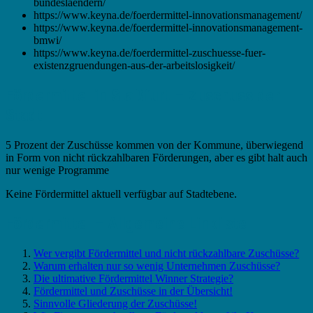
bundeslaendern/
https://www.keyna.de/foerdermittel-innovationsmanagement/
https://www.keyna.de/foerdermittel-innovationsmanagement-
bmwi/
https://www.keyna.de/foerdermittel-zuschuesse-fuer-
existenzgruendungen-aus-der-arbeitslosigkeit/
Fördermittel in Staßfurt – Zuschuss der
Stadt
5 Prozent der Zuschüsse kommen von der Kommune, überwiegend
in Form von nicht rückzahlbaren Förderungen, aber es gibt halt auch
nur wenige Programme
Keine Fördermittel aktuell verfügbar auf Stadtebene.
Fördermittel – Allgemeine Linkliste
Wer vergibt Fördermittel und nicht rückzahlbare Zuschüsse?
Warum erhalten nur so wenig Unternehmen Zuschüsse?
Die ultimative Fördermittel Winner Strategie?
Fördermittel und Zuschüsse in der Übersicht!
Sinnvolle Gliederung der Zuschüsse!