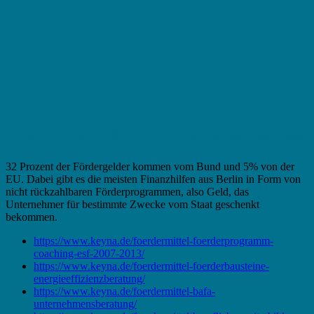
Fördermittel in Staßfurt – Bundeszuschuss
32 Prozent der Fördergelder kommen vom Bund und 5% von der
EU. Dabei gibt es die meisten Finanzhilfen aus Berlin in Form von
nicht rückzahlbaren Förderprogrammen, also Geld, das
Unternehmer für bestimmte Zwecke vom Staat geschenkt
bekommen.
https://www.keyna.de/foerdermittel-foerderprogramm-
coaching-esf-2007-2013/
https://www.keyna.de/foerdermittel-foerderbausteine-
energieeffizienzberatung/
https://www.keyna.de/foerdermittel-bafa-
unternehmensberatung/