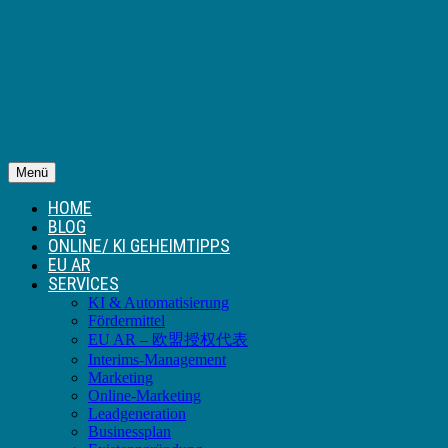
Menü
HOME
BLOG
ONLINE/ KI GEHEIMTIPPS
EU AR
SERVICES
KI & Automatisierung
Fördermittel
EU AR – 欧盟授权代表
Interims-Management
Marketing
Online-Marketing
Leadgeneration
Businessplan