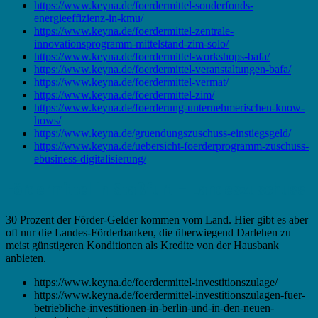
https://www.keyna.de/foerdermittel-sonderfonds-
energieeffizienz-in-kmu/
https://www.keyna.de/foerdermittel-zentrale-
innovationsprogramm-mittelstand-zim-solo/
https://www.keyna.de/foerdermittel-workshops-bafa/
https://www.keyna.de/foerdermittel-veranstaltungen-bafa/
https://www.keyna.de/foerdermittel-vermat/
https://www.keyna.de/foerdermittel-zim/
https://www.keyna.de/foerderung-unternehmerischen-know-
hows/
https://www.keyna.de/gruendungszuschuss-einstiegsgeld/
https://www.keyna.de/uebersicht-foerderprogramm-zuschuss-
ebusiness-digitalisierung/
Fördermittel in Staßfurt – Landeszuschuss
30 Prozent der Förder-Gelder kommen vom Land. Hier gibt es aber
oft nur die Landes-Förderbanken, die überwiegend Darlehen zu
meist günstigeren Konditionen als Kredite von der Hausbank
anbieten.
https://www.keyna.de/foerdermittel-investitionszulage/
https://www.keyna.de/foerdermittel-investitionszulagen-fuer-
betriebliche-investitionen-in-berlin-und-in-den-neuen-