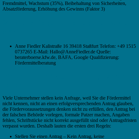
Fremdmittel, Wachstum (35%), Beibehaltung von Sicherheiten,
Absatzförderung, Erhöhung des Gewinns (Faktor 3)
Wir raten zu folgenden Fördergelder-Berater in
Staßfurt:
Anne Fiedler Kalistraße 16 39418 Staßfurt Telefon: +49 1515
0737265 E-Mail: Hallo@AnneFiedler.de Quelle:
beraterboerse.kfw.de, BAFA, Google Qualifizierung:
Fördermittelberatung
Fördermittel in Staßfurt – Die typischen
Fehler
Viele Unternehmer stellen kein Anfrage, weil Sie die Fördermittel
nicht kennen, nicht an einen erfolgversprechenden Antrag glauben,
die Fördervoraussetzungen denken nicht zu erfüllen, den Antrag bei
der falschen Behörde vorlegen, formale Patzer machen, Angaben
fehlen, Schriftstücke nicht korrekt ausgefüllt sind oder Antragsfristen
verpasst wurden. Deshalb lauten die ersten drei Regeln:
Stellen Sie einen Antrag – Kein Antrag, keine