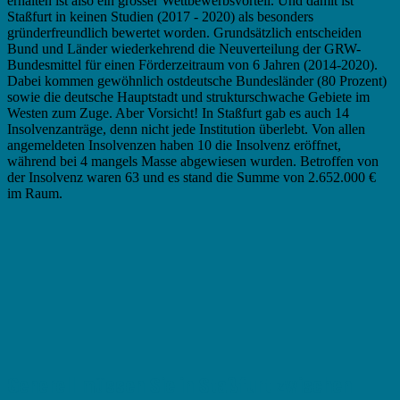
erhalten ist also ein grosser Wettbewerbsvorteil. Und damit ist
Staßfurt in keinen Studien (2017 - 2020) als besonders
gründerfreundlich bewertet worden. Grundsätzlich entscheiden
Bund und Länder wiederkehrend die Neuverteilung der GRW-
Bundesmittel für einen Förderzeitraum von 6 Jahren (2014-2020).
Dabei kommen gewöhnlich ostdeutsche Bundesländer (80 Prozent)
sowie die deutsche Hauptstadt und strukturschwache Gebiete im
Westen zum Zuge. Aber Vorsicht! In Staßfurt gab es auch 14
Insolvenzanträge, denn nicht jede Institution überlebt. Von allen
angemeldeten Insolvenzen haben 10 die Insolvenz eröffnet,
während bei 4 mangels Masse abgewiesen wurden. Betroffen von
der Insolvenz waren 63 und es stand die Summe von 2.652.000 €
im Raum.
Generell müssen Sie in Staßfurt zwischen