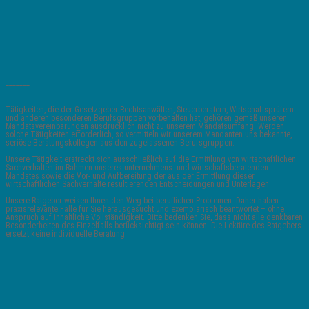
_______
Tätigkeiten, die der Gesetzgeber Rechtsanwälten, Steuerberatern, Wirtschaftsprüfern
und anderen besonderen Berufsgruppen vorbehalten hat, gehören gemäß unseren
Mandatsvereinbarungen ausdrücklich nicht zu unserem Mandatsumfang. Werden
solche Tätigkeiten erforderlich, so vermitteln wir unserem Mandanten uns bekannte,
seriöse Beratungskollegen aus den zugelassenen Berufsgruppen.
Unsere Tätigkeit erstreckt sich ausschließlich auf die Ermittlung von wirtschaftlichen
Sachverhalten im Rahmen unseres unternehmens- und wirtschaftsberatenden
Mandates sowie die Vor- und Aufbereitung der aus der Ermittlung dieser
wirtschaftlichen Sachverhalte resultierenden Entscheidungen und Unterlagen.
Unsere Ratgeber weisen Ihnen den Weg bei beruflichen Problemen. Daher haben
praxisrelevante Fälle für Sie herausgesucht und exemplarisch beantwortet – ohne
Anspruch auf inhaltliche Vollständigkeit. Bitte bedenken Sie, dass nicht alle denkbaren
Besonderheiten des Einzelfalls berücksichtigt sein können. Die Lektüre des Ratgebers
ersetzt keine individuelle Beratung.