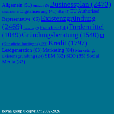
Businessplan
(2473)
Allgemein
(51)
Amazon
(5)
EU Authorised
Digitalisierung
(41)
eBay
(5)
Consulting
(2)
Existenzgründung
Representative
(66)
(2469)
Fördermittel
Franchise
(56)
Factoring
(2)
Gründungsberatung
(1540)
(1049)
KI
Kredit
(1797)
(Künstliche Intelligenz)
(23)
Marketing
(84)
Leadgeneration
(63)
Marketing.
SEM
(82)
SEO
(85)
Social
Existenzgründung
(24)
Media
(82)
keyna group ©copyright 2002-2026