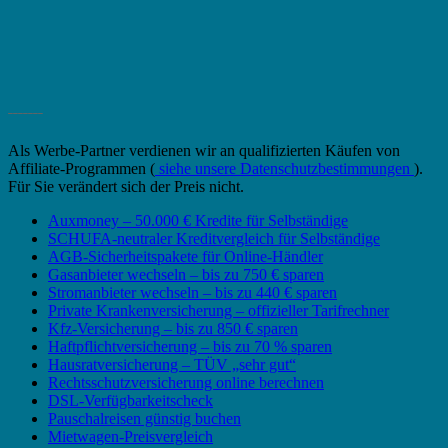
_______
Als Werbe-Partner verdienen wir an qualifizierten Käufen von
Affiliate-Programmen (
siehe unsere Datenschutzbestimmungen
).
Für Sie verändert sich der Preis nicht.
Auxmoney – 50.000 € Kredite für Selbständige
SCHUFA-neutraler Kreditvergleich für Selbständige
AGB-Sicherheitspakete für Online-Händler
Gasanbieter wechseln – bis zu 750 € sparen
Stromanbieter wechseln – bis zu 440 € sparen
Private Krankenversicherung – offizieller Tarifrechner
Kfz-Versicherung – bis zu 850 € sparen
Haftpflichtversicherung – bis zu 70 % sparen
Hausratversicherung – TÜV „sehr gut“
Rechtsschutzversicherung online berechnen
DSL-Verfügbarkeitscheck
Pauschalreisen günstig buchen
Mietwagen-Preisvergleich