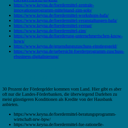
https://www.keyna.de/foerdermittel-zentrale-
innovationsprogramm-mittelstand-zim-solo/
https://www.keyna.de/foerdermittel-workshops-bafa/
https://www.keyna.de/foerdermittel-veranstaltungen-bafa/
https://www.keyna.de/foerdermittel-vermat/
https://www.keyna.de/foerdermittel-zim/
https://www.keyna.de/foerderung-unternehmerischen-know-
hows/
https://www.keyna.de/gruendungszuschuss-einstiegsgeld/
https://www.keyna.de/uebersicht-foerderprogramm-zuschuss-
ebusiness-digitalisierung/
Fördermittel in Warendorf –
Landeszuschuss
30 Prozent der Fördergelder kommen vom Land. Hier gibt es aber
oft nur die Landes-Förderbanken, die überwiegend Darlehen zu
meist günstigeren Konditionen als Kredite von der Hausbank
anbieten.
https://www.keyna.de/foerdermittel-beratungsprogramm-
wirtschaft-nrw-bpw/
https://www.keyna.de/foerdermittel-fue-rationelle-