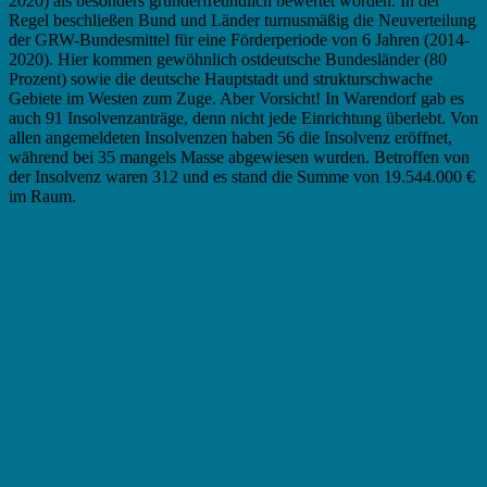
2020) als besonders gründerfreundlich bewertet worden. In der
Regel beschließen Bund und Länder turnusmäßig die Neuverteilung
der GRW-Bundesmittel für eine Förderperiode von 6 Jahren (2014-
2020). Hier kommen gewöhnlich ostdeutsche Bundesländer (80
Prozent) sowie die deutsche Hauptstadt und strukturschwache
Gebiete im Westen zum Zuge. Aber Vorsicht! In Warendorf gab es
auch 91 Insolvenzanträge, denn nicht jede Einrichtung überlebt. Von
allen angemeldeten Insolvenzen haben 56 die Insolvenz eröffnet,
während bei 35 mangels Masse abgewiesen wurden. Betroffen von
der Insolvenz waren 312 und es stand die Summe von 19.544.000 €
im Raum.
Im Allgemeinen müssen Sie in Warendorf
zwischen folgenden Varianten von