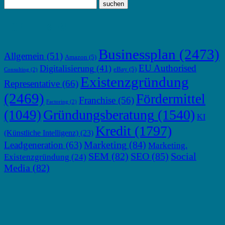
TOP THEMEN
Businessplan
(2473)
Allgemein
(51)
Amazon
(5)
EU Authorised
Digitalisierung
(41)
eBay
(5)
Consulting
(2)
Existenzgründung
Representative
(66)
(2469)
Fördermittel
Franchise
(56)
Factoring
(2)
Gründungsberatung
(1540)
(1049)
KI
Kredit
(1797)
(Künstliche Intelligenz)
(23)
Marketing
(84)
Leadgeneration
(63)
Marketing.
SEM
(82)
SEO
(85)
Social
Existenzgründung
(24)
Media
(82)