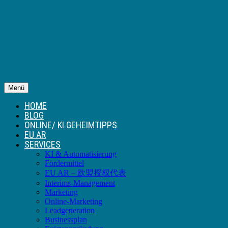
Menü
HOME
BLOG
ONLINE/ KI GEHEIMTIPPS
EU AR
SERVICES
KI & Automatisierung
Fördermittel
EU AR – 欧盟授权代表
Interims-Management
Marketing
Online-Marketing
Leadgeneration
Businessplan