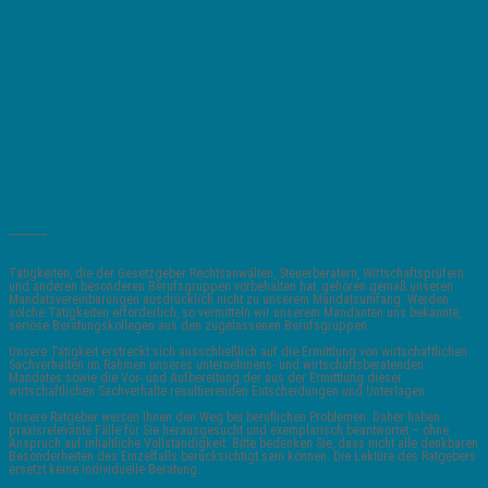
_______
Tätigkeiten, die der Gesetzgeber Rechtsanwälten, Steuerberatern, Wirtschaftsprüfern
und anderen besonderen Berufsgruppen vorbehalten hat, gehören gemäß unseren
Mandatsvereinbarungen ausdrücklich nicht zu unserem Mandatsumfang. Werden
solche Tätigkeiten erforderlich, so vermitteln wir unserem Mandanten uns bekannte,
seriöse Beratungskollegen aus den zugelassenen Berufsgruppen.
Unsere Tätigkeit erstreckt sich ausschließlich auf die Ermittlung von wirtschaftlichen
Sachverhalten im Rahmen unseres unternehmens- und wirtschaftsberatenden
Mandates sowie die Vor- und Aufbereitung der aus der Ermittlung dieser
wirtschaftlichen Sachverhalte resultierenden Entscheidungen und Unterlagen.
Unsere Ratgeber weisen Ihnen den Weg bei beruflichen Problemen. Daher haben
praxisrelevante Fälle für Sie herausgesucht und exemplarisch beantwortet – ohne
Anspruch auf inhaltliche Vollständigkeit. Bitte bedenken Sie, dass nicht alle denkbaren
Besonderheiten des Einzelfalls berücksichtigt sein können. Die Lektüre des Ratgebers
ersetzt keine individuelle Beratung.