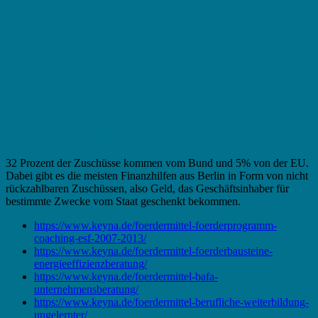
Fördermittel in Warendorf –
Bundeszuschuss
32 Prozent der Zuschüsse kommen vom Bund und 5% von der EU.
Dabei gibt es die meisten Finanzhilfen aus Berlin in Form von nicht
rückzahlbaren Zuschüssen, also Geld, das Geschäftsinhaber für
bestimmte Zwecke vom Staat geschenkt bekommen.
https://www.keyna.de/foerdermittel-foerderprogramm-
coaching-esf-2007-2013/
https://www.keyna.de/foerdermittel-foerderbausteine-
energieeffizienzberatung/
https://www.keyna.de/foerdermittel-bafa-
unternehmensberatung/
https://www.keyna.de/foerdermittel-berufliche-weiterbildung-
ungelernter/