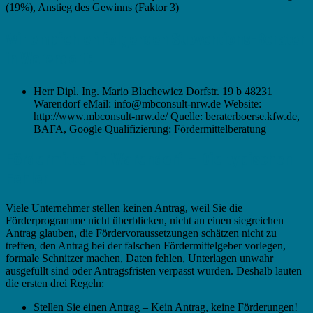
(19%), Anstieg des Gewinns (Faktor 3)
Wir empfehlen folgenden Subventions-Berater
in Warendorf:
Herr Dipl. Ing. Mario Blachewicz Dorfstr. 19 b 48231
Warendorf eMail: info@mbconsult-nrw.de Website:
http://www.mbconsult-nrw.de/ Quelle: beraterboerse.kfw.de,
BAFA, Google Qualifizierung: Fördermittelberatung
Fördermittel in Warendorf – Die typischen
Fehler
Viele Unternehmer stellen keinen Antrag, weil Sie die
Förderprogramme nicht überblicken, nicht an einen siegreichen
Antrag glauben, die Fördervoraussetzungen schätzen nicht zu
treffen, den Antrag bei der falschen Fördermittelgeber vorlegen,
formale Schnitzer machen, Daten fehlen, Unterlagen unwahr
ausgefüllt sind oder Antragsfristen verpasst wurden. Deshalb lauten
die ersten drei Regeln:
Stellen Sie einen Antrag – Kein Antrag, keine Förderungen!