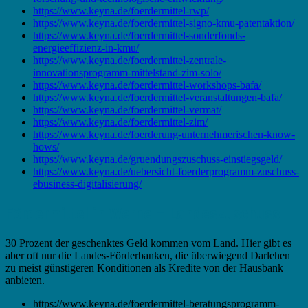
https://www.keyna.de/foerdermittel-rwp/
https://www.keyna.de/foerdermittel-signo-kmu-patentaktion/
https://www.keyna.de/foerdermittel-sonderfonds-
energieeffizienz-in-kmu/
https://www.keyna.de/foerdermittel-zentrale-
innovationsprogramm-mittelstand-zim-solo/
https://www.keyna.de/foerdermittel-workshops-bafa/
https://www.keyna.de/foerdermittel-veranstaltungen-bafa/
https://www.keyna.de/foerdermittel-vermat/
https://www.keyna.de/foerdermittel-zim/
https://www.keyna.de/foerderung-unternehmerischen-know-
hows/
https://www.keyna.de/gruendungszuschuss-einstiegsgeld/
https://www.keyna.de/uebersicht-foerderprogramm-zuschuss-
ebusiness-digitalisierung/
Fördermittel in Werne – Landeszuschuss
30 Prozent der geschenktes Geld kommen vom Land. Hier gibt es
aber oft nur die Landes-Förderbanken, die überwiegend Darlehen
zu meist günstigeren Konditionen als Kredite von der Hausbank
anbieten.
https://www.keyna.de/foerdermittel-beratungsprogramm-