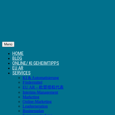
Menü
HOME
BLOG
ONLINE/ KI GEHEIMTIPPS
EU AR
SERVICES
KI & Automatisierung
Fördermittel
EU AR – 欧盟授权代表
Interims-Management
Marketing
Online-Marketing
Leadgeneration
Businessplan