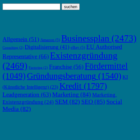
TOP THEMEN
Businessplan
(2473)
Allgemein
(51)
Amazon
(5)
EU Authorised
Digitalisierung
(41)
eBay
(5)
Consulting
(2)
Existenzgründung
Representative
(66)
(2469)
Fördermittel
Franchise
(56)
Factoring
(2)
Gründungsberatung
(1540)
(1049)
KI
Kredit
(1797)
(Künstliche Intelligenz)
(23)
Marketing
(84)
Leadgeneration
(63)
Marketing.
SEM
(82)
SEO
(85)
Social
Existenzgründung
(24)
Media
(82)