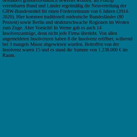
besonders gründerfreundlich bewertet worden. Im Prinzip
vereinbaren Bund und Länder regelmäßig die Neuverteilung der
GRW-Bundesmittel für einen Förderzeitraum von 6 Jahren (2014-
2020). Hier kommen traditionell ostdeutsche Bundesländer (80
Prozent) sowie Berlin und strukturschwache Regionen im Westen
zum Zuge. Aber Vorsicht! In Werne gab es auch 14
Insolvenzanträge, denn nicht jede Firma überlebt. Von allen
angemeldeten Insolvenzen haben 8 die Insolvenz eröffnet, während
bei 3 mangels Masse abgewiesen wurden. Betroffen von der
Insolvenz waren 15 und es stand die Summe von 1.238.000 € im
Raum.
Generell müssen Sie in Werne zwischen
folgenden Typen von Zuschüssen