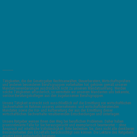
_______
Tätigkeiten, die der Gesetzgeber Rechtsanwälten, Steuerberatern, Wirtschaftsprüfern
und anderen besonderen Berufsgruppen vorbehalten hat, gehören gemäß unseren
Mandatsvereinbarungen ausdrücklich nicht zu unserem Mandatsumfang. Werden
solche Tätigkeiten erforderlich, so vermitteln wir unserem Mandanten uns bekannte,
seriöse Beratungskollegen aus den zugelassenen Berufsgruppen.
Unsere Tätigkeit erstreckt sich ausschließlich auf die Ermittlung von wirtschaftlichen
Sachverhalten im Rahmen unseres unternehmens- und wirtschaftsberatenden
Mandates sowie die Vor- und Aufbereitung der aus der Ermittlung dieser
wirtschaftlichen Sachverhalte resultierenden Entscheidungen und Unterlagen.
Unsere Ratgeber weisen Ihnen den Weg bei beruflichen Problemen. Daher haben
praxisrelevante Fälle für Sie herausgesucht und exemplarisch beantwortet – ohne
Anspruch auf inhaltliche Vollständigkeit. Bitte bedenken Sie, dass nicht alle denkbaren
Besonderheiten des Einzelfalls berücksichtigt sein können. Die Lektüre des Ratgebers
ersetzt keine individuelle Beratung.