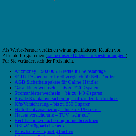
_______
Als Werbe-Partner verdienen wir an qualifizierten Käufen von
Affiliate-Programmen (
siehe unsere Datenschutzbestimmungen
).
Für Sie verändert sich der Preis nicht.
Auxmoney – 50.000 € Kredite für Selbständige
SCHUFA-neutraler Kreditvergleich für Selbständige
AGB-Sicherheitspakete für Online-Händler
Gasanbieter wechseln – bis zu 750 € sparen
Stromanbieter wechseln – bis zu 440 € sparen
Private Krankenversicherung – offizieller Tarifrechner
Kfz-Versicherung – bis zu 850 € sparen
Haftpflichtversicherung – bis zu 70 % sparen
Hausratversicherung – TÜV „sehr gut“
Rechtsschutzversicherung online berechnen
DSL-Verfügbarkeitscheck
Pauschalreisen günstig buchen