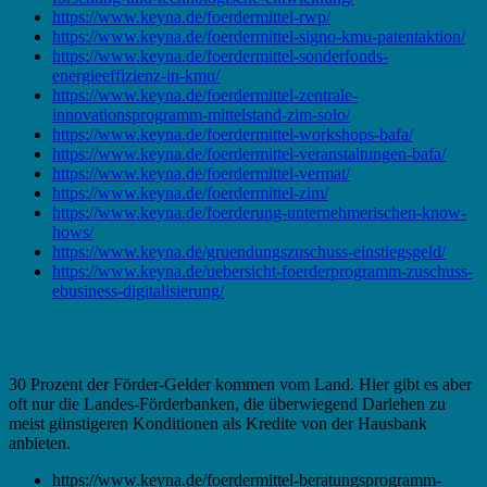
https://www.keyna.de/foerdermittel-rwp/
https://www.keyna.de/foerdermittel-signo-kmu-patentaktion/
https://www.keyna.de/foerdermittel-sonderfonds-
energieeffizienz-in-kmu/
https://www.keyna.de/foerdermittel-zentrale-
innovationsprogramm-mittelstand-zim-solo/
https://www.keyna.de/foerdermittel-workshops-bafa/
https://www.keyna.de/foerdermittel-veranstaltungen-bafa/
https://www.keyna.de/foerdermittel-vermat/
https://www.keyna.de/foerdermittel-zim/
https://www.keyna.de/foerderung-unternehmerischen-know-
hows/
https://www.keyna.de/gruendungszuschuss-einstiegsgeld/
https://www.keyna.de/uebersicht-foerderprogramm-zuschuss-
ebusiness-digitalisierung/
Fördermittel in Witten – Landeszuschuss
30 Prozent der Förder-Gelder kommen vom Land. Hier gibt es aber
oft nur die Landes-Förderbanken, die überwiegend Darlehen zu
meist günstigeren Konditionen als Kredite von der Hausbank
anbieten.
https://www.keyna.de/foerdermittel-beratungsprogramm-