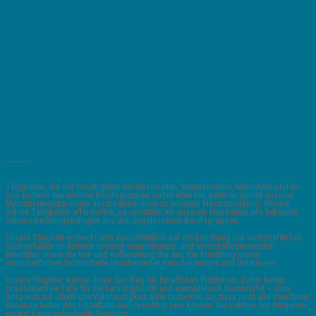
_______
Tätigkeiten, die der Gesetzgeber Rechtsanwälten, Steuerberatern, Wirtschaftsprüfern
und anderen besonderen Berufsgruppen vorbehalten hat, gehören gemäß unseren
Mandatsvereinbarungen ausdrücklich nicht zu unserem Mandatsumfang. Werden
solche Tätigkeiten erforderlich, so vermitteln wir unserem Mandanten uns bekannte,
seriöse Beratungskollegen aus den zugelassenen Berufsgruppen.
Unsere Tätigkeit erstreckt sich ausschließlich auf die Ermittlung von wirtschaftlichen
Sachverhalten im Rahmen unseres unternehmens- und wirtschaftsberatenden
Mandates sowie die Vor- und Aufbereitung der aus der Ermittlung dieser
wirtschaftlichen Sachverhalte resultierenden Entscheidungen und Unterlagen.
Unsere Ratgeber weisen Ihnen den Weg bei beruflichen Problemen. Daher haben
praxisrelevante Fälle für Sie herausgesucht und exemplarisch beantwortet – ohne
Anspruch auf inhaltliche Vollständigkeit. Bitte bedenken Sie, dass nicht alle denkbaren
Besonderheiten des Einzelfalls berücksichtigt sein können. Die Lektüre des Ratgebers
ersetzt keine individuelle Beratung.