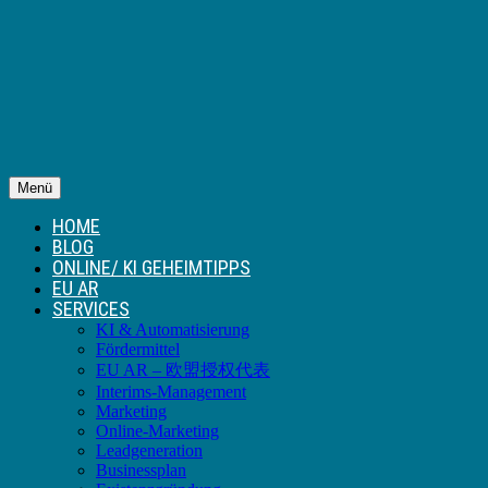
Menü
HOME
BLOG
ONLINE/ KI GEHEIMTIPPS
EU AR
SERVICES
KI & Automatisierung
Fördermittel
EU AR – 欧盟授权代表
Interims-Management
Marketing
Online-Marketing
Leadgeneration
Businessplan