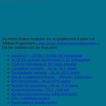
_______
Als Werbe-Partner verdienen wir an qualifizierten Käufen von
Affiliate-Programmen (
siehe unsere Datenschutzbestimmungen
).
Für Sie verändert sich der Preis nicht.
Auxmoney – 50.000 € Kredite für Selbständige
SCHUFA-neutraler Kreditvergleich für Selbständige
AGB-Sicherheitspakete für Online-Händler
Gasanbieter wechseln – bis zu 750 € sparen
Stromanbieter wechseln – bis zu 440 € sparen
Private Krankenversicherung – offizieller Tarifrechner
Kfz-Versicherung – bis zu 850 € sparen
Haftpflichtversicherung – bis zu 70 % sparen
Hausratversicherung – TÜV „sehr gut“
Rechtsschutzversicherung online berechnen
DSL-Verfügbarkeitscheck
Pauschalreisen günstig buchen