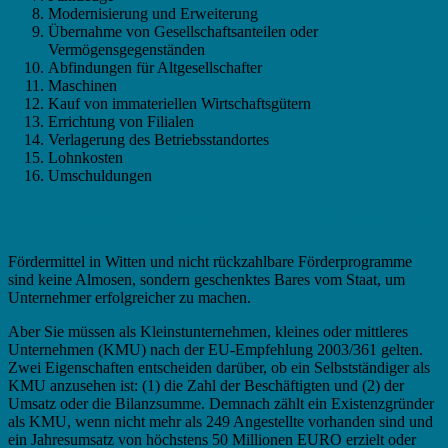
Modernisierung und Erweiterung
Übernahme von Gesellschaftsanteilen oder
Vermögensgegenständen
Abfindungen für Altgesellschafter
Maschinen
Kauf von immateriellen Wirtschaftsgütern
Errichtung von Filialen
Verlagerung des Betriebsstandortes
Lohnkosten
Umschuldungen
Fördermittel in Witten – Das KMU Kriterium
Fördermittel in Witten und nicht rückzahlbare Förderprogramme
sind keine Almosen, sondern geschenktes Bares vom Staat, um
Unternehmer erfolgreicher zu machen.
Aber Sie müssen als Kleinstunternehmen, kleines oder mittleres
Unternehmen (KMU) nach der EU-Empfehlung 2003/361 gelten.
Zwei Eigenschaften entscheiden darüber, ob ein Selbstständiger als
KMU anzusehen ist: (1) die Zahl der Beschäftigten und (2) der
Umsatz oder die Bilanzsumme. Demnach zählt ein Existenzgründer
als KMU, wenn nicht mehr als 249 Angestellte vorhanden sind und
ein Jahresumsatz von höchstens 50 Millionen EURO erzielt oder