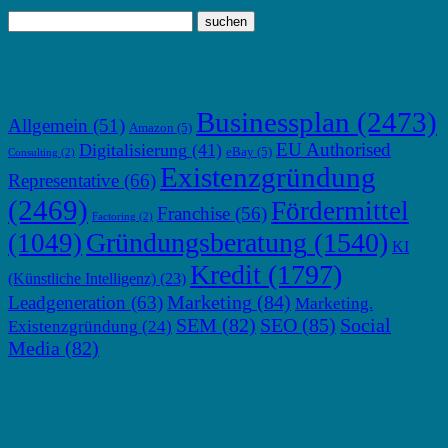
TOP THEMEN
Businessplan
(2473)
Allgemein
(51)
Amazon
(5)
EU Authorised
Digitalisierung
(41)
eBay
(5)
Consulting
(2)
Existenzgründung
Representative
(66)
(2469)
Fördermittel
Franchise
(56)
Factoring
(2)
Gründungsberatung
(1540)
(1049)
KI
Kredit
(1797)
(Künstliche Intelligenz)
(23)
Marketing
(84)
Leadgeneration
(63)
Marketing.
SEM
(82)
SEO
(85)
Social
Existenzgründung
(24)
Media
(82)