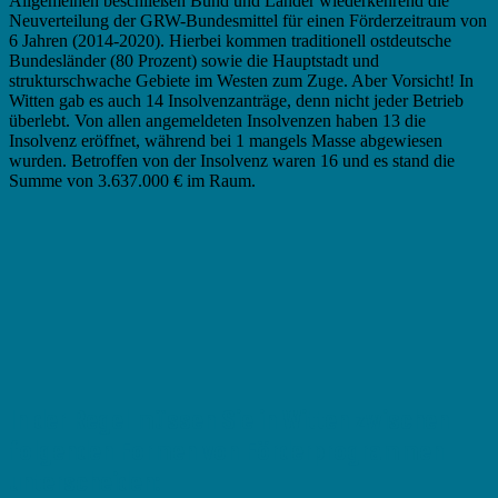
Allgemeinen beschließen Bund und Länder wiederkehrend die
Neuverteilung der GRW-Bundesmittel für einen Förderzeitraum von
6 Jahren (2014-2020). Hierbei kommen traditionell ostdeutsche
Bundesländer (80 Prozent) sowie die Hauptstadt und
strukturschwache Gebiete im Westen zum Zuge. Aber Vorsicht! In
Witten gab es auch 14 Insolvenzanträge, denn nicht jeder Betrieb
überlebt. Von allen angemeldeten Insolvenzen haben 13 die
Insolvenz eröffnet, während bei 1 mangels Masse abgewiesen
wurden. Betroffen von der Insolvenz waren 16 und es stand die
Summe von 3.637.000 € im Raum.
In der Regel müssen Sie in Witten zwischen
folgenden Formen von Förderprogrammen
unterscheiden: