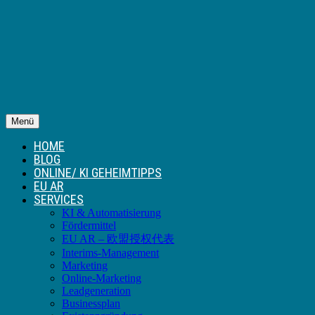
Menü
HOME
BLOG
ONLINE/ KI GEHEIMTIPPS
EU AR
SERVICES
KI & Automatisierung
Fördermittel
EU AR – 欧盟授权代表
Interims-Management
Marketing
Online-Marketing
Leadgeneration
Businessplan