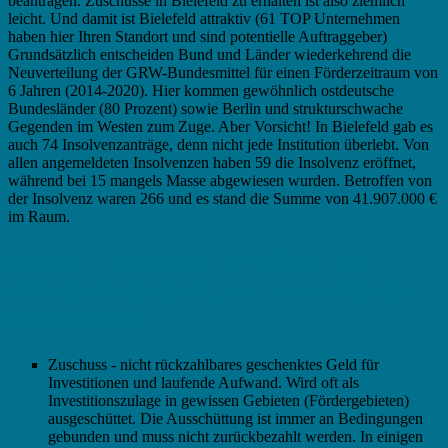
beantragen. Zuschüsse in Bielefeld zu erhalten ist also ziemlich
leicht. Und damit ist Bielefeld attraktiv (61 TOP Unternehmen
haben hier Ihren Standort und sind potentielle Auftraggeber)
Grundsätzlich entscheiden Bund und Länder wiederkehrend die
Neuverteilung der GRW-Bundesmittel für einen Förderzeitraum von
6 Jahren (2014-2020). Hier kommen gewöhnlich ostdeutsche
Bundesländer (80 Prozent) sowie Berlin und strukturschwache
Gegenden im Westen zum Zuge. Aber Vorsicht! In Bielefeld gab es
auch 74 Insolvenzanträge, denn nicht jede Institution überlebt. Von
allen angemeldeten Insolvenzen haben 59 die Insolvenz eröffnet,
während bei 15 mangels Masse abgewiesen wurden. Betroffen von
der Insolvenz waren 266 und es stand die Summe von 41.907.000 €
im Raum.
Grundsätzlich müssen Sie in Bielefeld
zwischen folgenden Typen von Förderungen
unterscheiden:
Zuschuss - nicht rückzahlbares geschenktes Geld für
Investitionen und laufende Aufwand. Wird oft als
Investitionszulage in gewissen Gebieten (Fördergebieten)
ausgeschüttet. Die Ausschüttung ist immer an Bedingungen
gebunden und muss nicht zurückbezahlt werden. In einigen