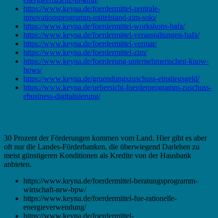
https://www.keyna.de/foerdermittel-zentrale-
innovationsprogramm-mittelstand-zim-solo/
https://www.keyna.de/foerdermittel-workshops-bafa/
https://www.keyna.de/foerdermittel-veranstaltungen-bafa/
https://www.keyna.de/foerdermittel-vermat/
https://www.keyna.de/foerdermittel-zim/
https://www.keyna.de/foerderung-unternehmerischen-know-
hows/
https://www.keyna.de/gruendungszuschuss-einstiegsgeld/
https://www.keyna.de/uebersicht-foerderprogramm-zuschuss-
ebusiness-digitalisierung/
Fördermittel in Bielefeld – Landeszuschuss
30 Prozent der Förderungen kommen vom Land. Hier gibt es aber
oft nur die Landes-Förderbanken, die überwiegend Darlehen zu
meist günstigeren Konditionen als Kredite von der Hausbank
anbieten.
https://www.keyna.de/foerdermittel-beratungsprogramm-
wirtschaft-nrw-bpw/
https://www.keyna.de/foerdermittel-fue-rationelle-
energieverwendung/
https://www.keyna.de/foerdermittel-