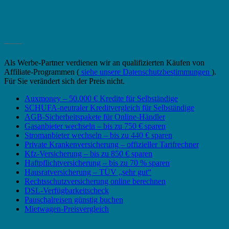
_______
Als Werbe-Partner verdienen wir an qualifizierten Käufen von
Affiliate-Programmen (
siehe unsere Datenschutzbestimmungen
).
Für Sie verändert sich der Preis nicht.
Auxmoney – 50.000 € Kredite für Selbständige
SCHUFA-neutraler Kreditvergleich für Selbständige
AGB-Sicherheitspakete für Online-Händler
Gasanbieter wechseln – bis zu 750 € sparen
Stromanbieter wechseln – bis zu 440 € sparen
Private Krankenversicherung – offizieller Tarifrechner
Kfz-Versicherung – bis zu 850 € sparen
Haftpflichtversicherung – bis zu 70 % sparen
Hausratversicherung – TÜV „sehr gut“
Rechtsschutzversicherung online berechnen
DSL-Verfügbarkeitscheck
Pauschalreisen günstig buchen
Mietwagen-Preisvergleich