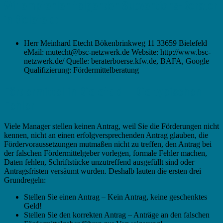
Wir empfehlen folgenden Subventions-Berater
in Bielefeld:
Herr Meinhard Etecht Bökenbrinkweg 11 33659 Bielefeld
eMail: mutecht@bsc-netzwerk.de Website: http://www.bsc-
netzwerk.de/ Quelle: beraterboerse.kfw.de, BAFA, Google
Qualifizierung: Fördermittelberatung
Fördermittel in Bielefeld – Die typischen
Fehler
Viele Manager stellen keinen Antrag, weil Sie die Förderungen nicht
kennen, nicht an einen erfolgversprechenden Antrag glauben, die
Fördervoraussetzungen mutmaßen nicht zu treffen, den Antrag bei
der falschen Fördermittelgeber vorlegen, formale Fehler machen,
Daten fehlen, Schriftstücke unzutreffend ausgefüllt sind oder
Antragsfristen versäumt wurden. Deshalb lauten die ersten drei
Grundregeln:
Stellen Sie einen Antrag – Kein Antrag, keine geschenktes
Geld!
Stellen Sie den korrekten Antrag – Anträge an den falschen