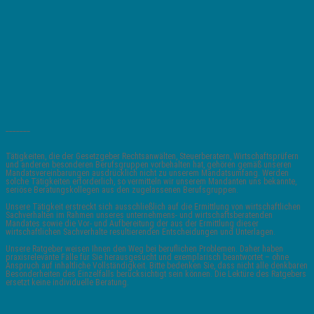
_______
Tätigkeiten, die der Gesetzgeber Rechtsanwälten, Steuerberatern, Wirtschaftsprüfern
und anderen besonderen Berufsgruppen vorbehalten hat, gehören gemäß unseren
Mandatsvereinbarungen ausdrücklich nicht zu unserem Mandatsumfang. Werden
solche Tätigkeiten erforderlich, so vermitteln wir unserem Mandanten uns bekannte,
seriöse Beratungskollegen aus den zugelassenen Berufsgruppen.
Unsere Tätigkeit erstreckt sich ausschließlich auf die Ermittlung von wirtschaftlichen
Sachverhalten im Rahmen unseres unternehmens- und wirtschaftsberatenden
Mandates sowie die Vor- und Aufbereitung der aus der Ermittlung dieser
wirtschaftlichen Sachverhalte resultierenden Entscheidungen und Unterlagen.
Unsere Ratgeber weisen Ihnen den Weg bei beruflichen Problemen. Daher haben
praxisrelevante Fälle für Sie herausgesucht und exemplarisch beantwortet – ohne
Anspruch auf inhaltliche Vollständigkeit. Bitte bedenken Sie, dass nicht alle denkbaren
Besonderheiten des Einzelfalls berücksichtigt sein können. Die Lektüre des Ratgebers
ersetzt keine individuelle Beratung.