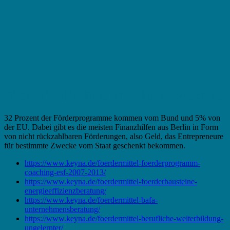
Fördermittel in Bielefeld – Bundeszuschuss
32 Prozent der Förderprogramme kommen vom Bund und 5% von
der EU. Dabei gibt es die meisten Finanzhilfen aus Berlin in Form
von nicht rückzahlbaren Förderungen, also Geld, das Entrepreneure
für bestimmte Zwecke vom Staat geschenkt bekommen.
https://www.keyna.de/foerdermittel-foerderprogramm-
coaching-esf-2007-2013/
https://www.keyna.de/foerdermittel-foerderbausteine-
energieeffizienzberatung/
https://www.keyna.de/foerdermittel-bafa-
unternehmensberatung/
https://www.keyna.de/foerdermittel-berufliche-weiterbildung-
ungelernter/