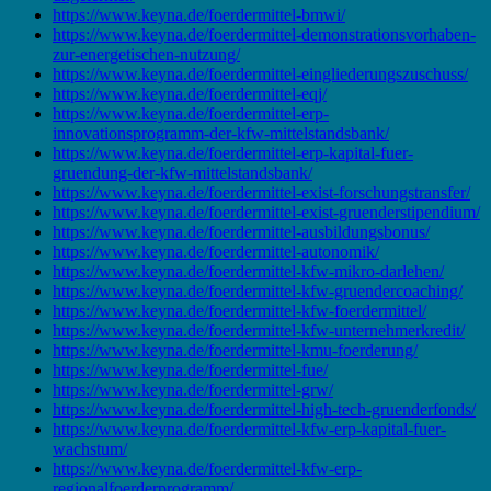
https://www.keyna.de/foerdermittel-bmwi/
https://www.keyna.de/foerdermittel-demonstrationsvorhaben-
zur-energetischen-nutzung/
https://www.keyna.de/foerdermittel-eingliederungszuschuss/
https://www.keyna.de/foerdermittel-eqj/
https://www.keyna.de/foerdermittel-erp-
innovationsprogramm-der-kfw-mittelstandsbank/
https://www.keyna.de/foerdermittel-erp-kapital-fuer-
gruendung-der-kfw-mittelstandsbank/
https://www.keyna.de/foerdermittel-exist-forschungstransfer/
https://www.keyna.de/foerdermittel-exist-gruenderstipendium/
https://www.keyna.de/foerdermittel-ausbildungsbonus/
https://www.keyna.de/foerdermittel-autonomik/
https://www.keyna.de/foerdermittel-kfw-mikro-darlehen/
https://www.keyna.de/foerdermittel-kfw-gruendercoaching/
https://www.keyna.de/foerdermittel-kfw-foerdermittel/
https://www.keyna.de/foerdermittel-kfw-unternehmerkredit/
https://www.keyna.de/foerdermittel-kmu-foerderung/
https://www.keyna.de/foerdermittel-fue/
https://www.keyna.de/foerdermittel-grw/
https://www.keyna.de/foerdermittel-high-tech-gruenderfonds/
https://www.keyna.de/foerdermittel-kfw-erp-kapital-fuer-
wachstum/
https://www.keyna.de/foerdermittel-kfw-erp-
regionalfoerderprogramm/